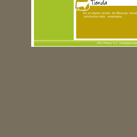
En el mismo centro de Biescas, h
productos más exquisitos.
Otro Pirineo S.C | info[@]otropi