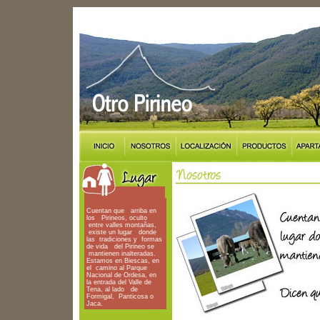
Cuentan que arriba en
los Pirineos, oculto
entre valles montañas,
existe un lugar donde
las tradiciones y formas
de vida del Pirineo se
mantienen inalteradas.
Estamos en Biescas, en
el camino al Parque
Nacional de Ordesa, en
la entrada del Valle de
Tena, al lado de
Formigal, Panticosa o
Jaca.