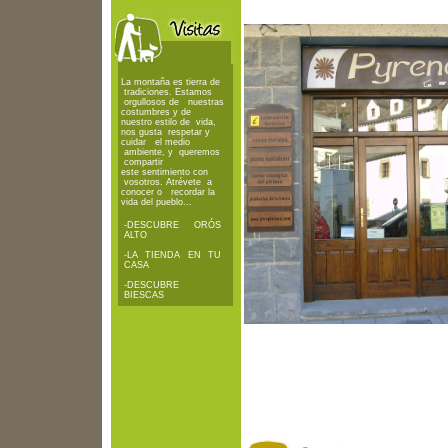
La montaña es tierra de
tradiciones. Estamos
orgullosos de nuestras
costumbres y de
nuestro estilo de vida,
nos gusta respetar y
cuidar el medio
ambiente, y queremos
compartir
este sentimiento con
vosotros. Atrévete a
conocer o recordar la
vida del pueblo...
-
DESCUBRE ORÓS
ALTO
-
LA TIENDA EN TU
CASA
-
DESCUBRE
BIESCAS