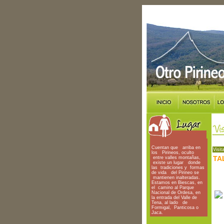
Cuentan que arriba en
Visit
los Pirineos, oculto
TA
entre valles montañas,
existe un lugar donde
las tradiciones y formas
de vida del Pirineo se
mantienen inalteradas.
Estamos en Biescas, en
el camino al Parque
Nacional de Ordesa, en
la entrada del Valle de
Tena, al lado de
Formigal, Panticosa o
Jaca.