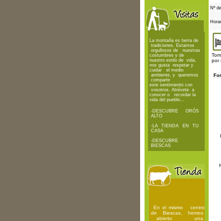
Nº d
Horar
La montaña es tierra de
tradiciones. Estamos
orgullosos de nuestras
Toma
costumbres y de
nuestro estilo de vida,
por 
nos gusta respetar y
cuidar el medio
ambiente, y queremos
For
compartir
este sentimiento con
vosotros. Atrévete a
conocer o recordar la
vida del pueblo...
-
DESCUBRE ORÓS
ALTO
-
LA TIENDA EN TU
CASA
-
DESCUBRE
BIESCAS
En el mismo centro
de Biescas, hemos
abierto una