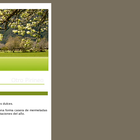
os dulces.
e una forma casera de mermeladas
staciones del año.