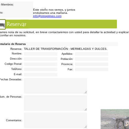
e Miembros:
Este otoño nos vemos, y juntos
io:
endulzamos una mañana.
info@otropirineo.com
mos nota de su solicitud, en breve contactaremos con usted para detallar la actividad y explica
confiar en nosotros.
mulario de Reserva
Reserva:
TALLER DE TRANSFORMACIÓN : MERMELADAS Y DULCES.
Nombre:
Apellidos:
Dirección:
Población:
Codigo Postal:
Provincia:
Teléfono:
Fax:
E-mail:
Fechas Deseadas:
Num. de Personas:
Comentarios: